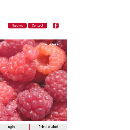
Nieuws
Contact
•
•
•
•
•
•
Login
Private label