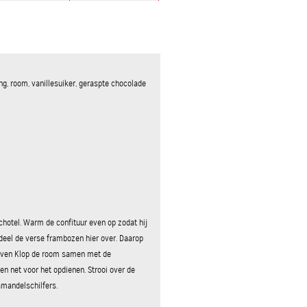
ing, room, vanillesuiker, geraspte chocolade
chotel. Warm de confituur even op zodat hij
deel de verse frambozen hier over. Daarop
stijven Klop de room samen met de
gen net voor het opdienen. Strooi over de
mandelschilfers.