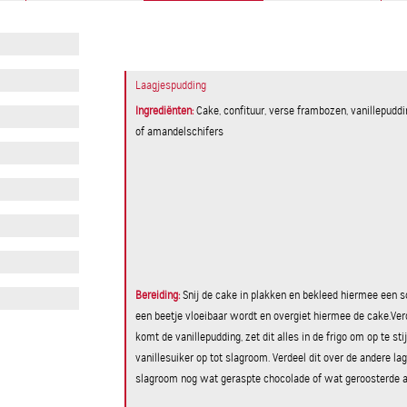
Laagjespudding
Ingrediënten:
​Cake, confituur, verse frambozen, vanillepudd
of amandelschifers
Bereiding:
Snij de cake in plakken en bekleed hiermee een s
een beetje vloeibaar wordt en overgiet hiermee de cake.Ver
komt de vanillepudding, zet dit alles in de frigo om op te 
vanillesuiker op tot slagroom. Verdeel dit over de andere la
slagroom nog wat geraspte chocolade of wat geroosterde a