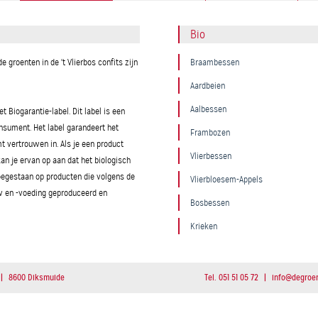
Bio
de groenten in de 't Vlierbos confits zijn
Braambessen
Aardbeien
Aalbessen
t Biogarantie-label. Dit label is een
nsument. Het label garandeert het
Frambozen
t vertrouwen in. Als je een product
Vlierbessen
an je ervan op aan dat het biologisch
oegestaan op producten die volgens de
Vlierbloesem-Appels
w en -voeding geproduceerd en
Bosbessen
Krieken
|
8600 Diksmuide
Tel. 051 51 05 72
|
i
n
f
o
@
d
e
g
r
o
e