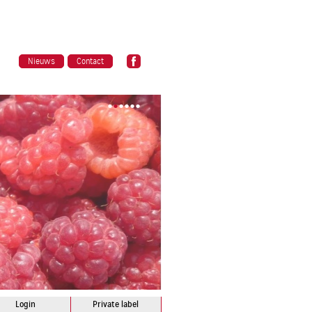
Nieuws
Contact
•
•
•
•
•
•
Login
Private label