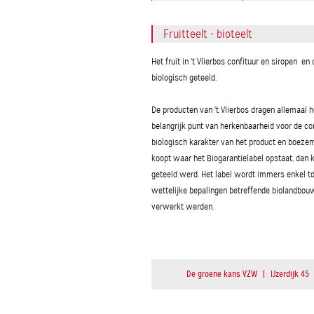
Fruitteelt - bioteelt
Het fruit in 't Vlierbos confituur en siropen en 
biologisch geteeld.
De producten van 't Vlierbos dragen allemaal he
belangrijk punt van herkenbaarheid voor de co
biologisch karakter van het product en boezem
koopt waar het Biogarantielabel opstaat, dan k
geteeld werd. Het label wordt immers enkel t
wettelijke bepalingen betreffende biolandbou
verwerkt werden.
De groene kans VZW
|
IJzerdijk 45