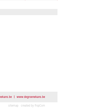
n
e
k
a
n
s
.
b
e
|
www.degroenekans.be
sitemap
created by PopCom