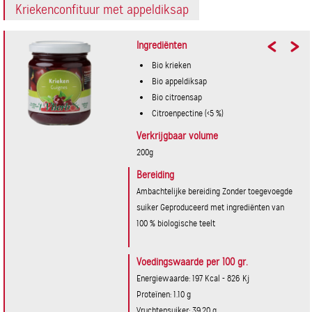
Kriekenconfituur met appeldiksap
Ingrediënten
Bio krieken
Bio appeldiksap
Bio citroensap
Citroenpectine (<5 %)
Verkrijgbaar volume
200g
Bereiding
Ambachtelijke bereiding Zonder toegevoegde
suiker Geproduceerd met ingrediënten van
100 % biologische teelt
Voedingswaarde per 100 gr.
Energiewaarde: 197 Kcal - 826 Kj
Proteïnen: 1.10 g
Vruchtensuiker: 39.20 g