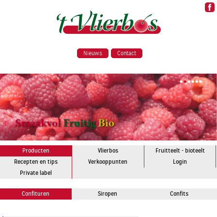
Nieuws
Contact
•
•
•
•
•
•
Producten
Vlierbos
Fruitteelt - bioteelt
Recepten en tips
Verkooppunten
Login
Private label
Confituren
Siropen
Confits