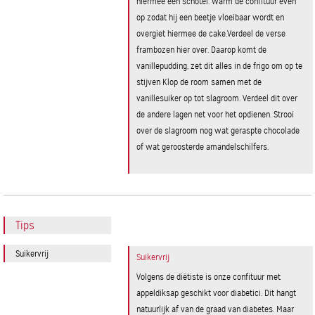
hiermee een schotel. Warm de confituur even
op zodat hij een beetje vloeibaar wordt en
overgiet hiermee de cake.Verdeel de verse
frambozen hier over. Daarop komt de
vanillepudding, zet dit alles in de frigo om op te
stijven Klop de room samen met de
vanillesuiker op tot slagroom. Verdeel dit over
de andere lagen net voor het opdienen. Strooi
over de slagroom nog wat geraspte chocolade
of wat geroosterde amandelschilfers.
Tips
Suikervrij
Suikervrij
Volgens de diëtiste is onze confituur met
appeldiksap geschikt voor diabetici. Dit hangt
natuurlijk af van de graad van diabetes. Maar