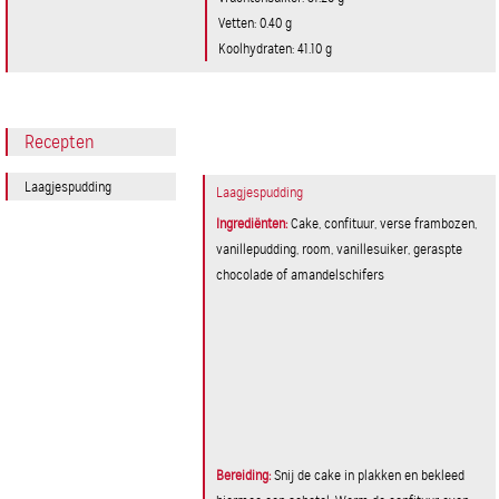
Vetten: 0.40 g
Koolhydraten: 41.10 g
Recepten
Laagjespudding
Laagjespudding
Ingrediënten:
​Cake, confituur, verse frambozen,
vanillepudding, room, vanillesuiker, geraspte
chocolade of amandelschifers
Bereiding:
Snij de cake in plakken en bekleed