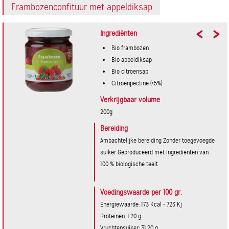
Frambozenconfituur met appeldiksap
Ingrediënten
Bio frambozen
Bio appeldiksap
Bio citroensap
Citroenpectine (<5%)
Verkrijgbaar volume
200g
Bereiding
Ambachtelijke bereiding Zonder toegevoegde
suiker Geproduceerd met ingrediënten van
100 % biologische teelt
Voedingswaarde per 100 gr.
Energiewaarde: 173 Kcal - 723 Kj
Proteïnen: 1.20 g
Vruchtensuiker: 31.20 g