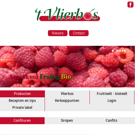
Nieuws
Contact
•
•
•
•
•
•
Producten
Vlierbos
Fruitteelt - bioteelt
Recepten en tips
Verkooppunten
Login
Private label
Confituren
Siropen
Confits