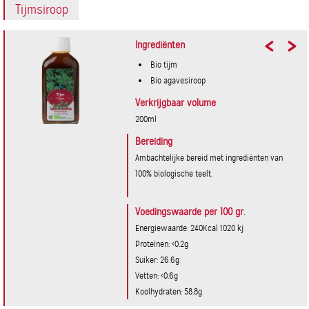
Tijmsiroop
Ingrediënten
Bio tijm
Bio agavesiroop
Verkrijgbaar volume
200ml
Bereiding
Ambachtelijke bereid met ingrediënten van
100% biologische teelt.
Voedingswaarde per 100 gr.
Energiewaarde: 240Kcal 1020 kj
Proteïnen: <0.2g
Suiker: 26.6g
Vetten: <0.6g
Koolhydraten: 58.8g