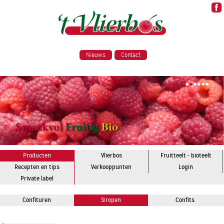
Nieuws
Contact
•
•
•
•
•
•
Producten
Vlierbos
Fruitteelt - bioteelt
Recepten en tips
Verkooppunten
Login
Private label
Confituren
Siropen
Confits